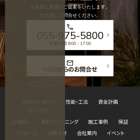
お客様に最適なご提案をいたします。
お気軽にお問合せください。
call
055-975-5800
営業時間 8:00 - 17:00
mail
WEBからのお問合せ
SIMPLE NOTE
性能・工法
資金計画
コンセプト
土地探し
無料プランニング
施工事例
保証
リフォーム
お問合せ
会社案内
イベント