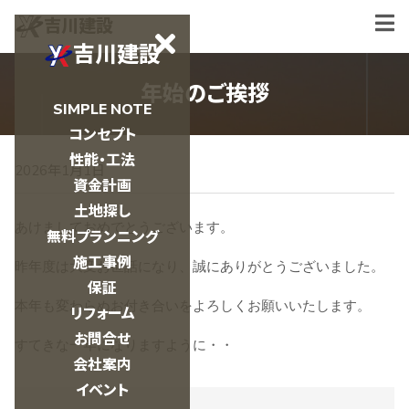
吉川建設
吉川建設
年始のご挨拶
SIMPLE NOTE
コンセプト
性能・工法
2026年1月1日
資金計画
土地探し
あけましておめでとうございます。
無料プランニング
施工事例
昨年度は大変お世話になり、誠にありがとうございました。
保証
本年も変わらぬお付き合いをよろしくお願いいたします。
リフォーム
お問合せ
すてきな一年になりますように・・
会社案内
イベント