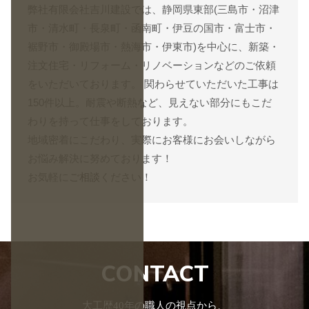
弊社有限会社吉川建設では、静岡県東部(三島市・沼津
市・清水町・長泉町・函南町・伊豆の国市・富士市・
裾野市・御殿場市・熱海市・伊東市)を中心に、新築・
注文住宅・リフォーム・リノベーションなどのご依頼
をいただいております。 関わらせていただいた工事は
150件以上。耐震や断熱など、見えない部分にもこだ
わりを持って仕事をしております。
地域密着にこだわり、実際にお客様にお会いしながら
お悩み解決に努めております！
お気軽に
ご相談
ください！
CONTACT
大工歴40年の職人の視点から、