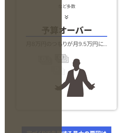
など多数
keyboard_double_arrow_down
予算オーバー
月8万円のつもりが月9.5万円に…