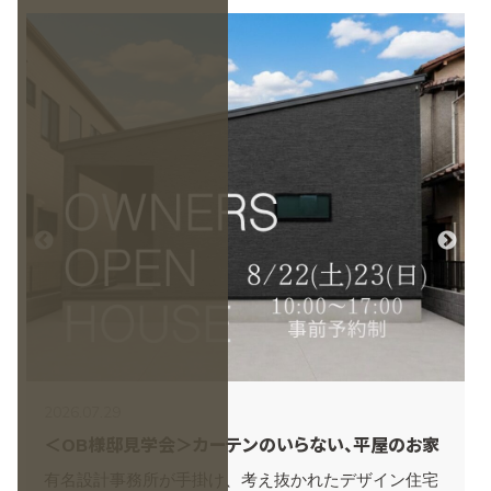
2
2026.07.29
＜OB様邸見学会＞カーテンのいらない、平屋のお家
有名設計事務所が手掛け、考え抜かれたデザイン住宅