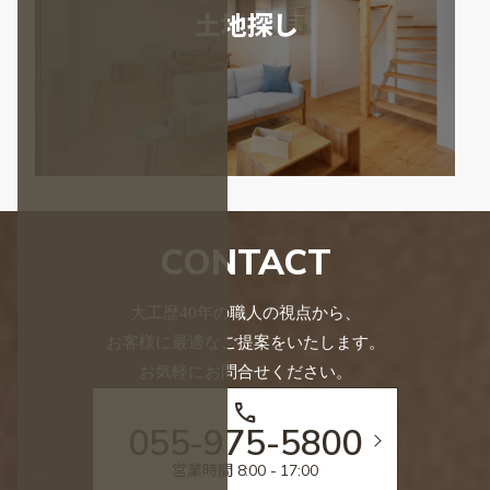
土地探し
CONTACT
大工歴40年の職人の視点から、
お客様に最適なご提案をいたします。
お気軽にお問合せください。
call
055-975-5800
営業時間 8:00 - 17:00