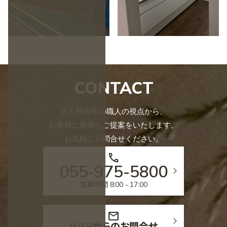
CONTACT
大工歴40年の職人の視点から、
お客様に最適なご提案をいたします。
お気軽にお問合せください。
call
055-975-5800
営業時間 8:00 - 17:00
mail
WEBからのお問合せ