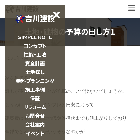
吉川建設
吉川建設
土地・建物の予算の出し方１
SIMPLE NOTE
コンセプト
性能・工法
2025年2月6日
資金計画
土地探し
家を建てるにあたり、
無料プランニング
施工事例
誰もが不安になることが予算のことではないでしょうか。
保証
とりわけ、現在はインフレと円安によって
リフォーム
お問合せ
建築費はもちろん土地代や外構代までも値上がりしており
会社案内
全部でどれくらいかかりそうなのかが
イベント