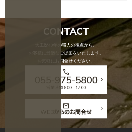
CONTACT
大工歴40年の職人の視点から、
お客様に最適なご提案をいたします。
お気軽にお問合せください。
call
055-975-5800
営業時間 8:00 - 17:00
mail
WEBからのお問合せ