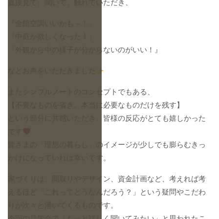
直接見て、聞いて、触れていただき、
『全館空調いいかも～！』
『中庭が欲しくなった！』
『外観から中の様子が分からないのがいい！』
などお声をいただきました
またシンプルノートのコンセプトでもある、
【不要なものを省き、本当に必要なものだけを残す】
という部分に共感いただき、皆様の反応がとても嬉しかった
です
​皆さまの「理想の暮らし」のイメージが少しでも膨らむきっ
かけになっていれば幸いです。
家づくりは、間取りやデザイン、資金計画など、考えれば考
えるほど「これってどうなんだろう？」という疑問やこだわ
りが次々と湧いてくるものです。
​今回の見学会で「もっと詳しく聞いてみたい」と思われたこ