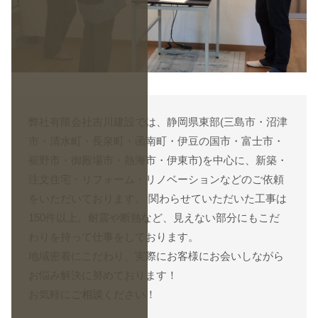
弊社有限会社吉川建設では、静岡県東部(三島市・沼津
市・清水町・長泉町・函南町・伊豆の国市・富士市・
裾野市・御殿場市・熱海市・伊東市)を中心に、新築・
注文住宅・リフォーム・リノベーションなどのご依頼
をいただいております。 関わらせていただいた工事は
150件以上。耐震や断熱など、見えない部分にもこだ
わりを持って仕事をしております。
地域密着にこだわり、実際にお客様にお会いしながら
お悩み解決に努めております！
お気軽に
ご相談
ください！