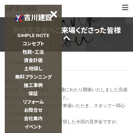
吉川建設
吉川建設
完成見学会へご来場くださった皆様
SIMPLE NOTE
へ
コンセプト
性能・工法
資金計画
2026年6月1日
土地探し
無料プランニング
皆さま、こんにちは！
施工事例
​先々週、そして先週末と、2週にわたり開催いたしました完成
保証
見学会が、無事に終了しました。
リフォーム
​お忙しいスケジュールの中ご来場いただき、スタッフ一同心
お問合せ
より感謝申し上げます。
会社案内
​お施主様のご厚意によって実現した今回の見学会ですが、
イベント