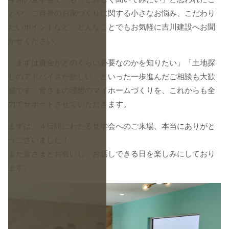
とや、ご自身のお家づくりに関する小さなお悩み、こだわり
たいポイントなど、どんなことでもお気軽に吉川建設へお聞
かせください。
​「まずは資金がどのくらい必要なのかを知りたい」「土地探
しのアドバイスが欲しい」といった一歩進んだご相談も大歓
迎です。皆さまの理想のマイホームづくりを、これからも全
力でサポートさせていただきます。
​まずは、４日間にわたる見学会へのご来場、本当にありがと
うございました！
また皆さまとお会いし、お話しできる日を楽しみにしており
ます。