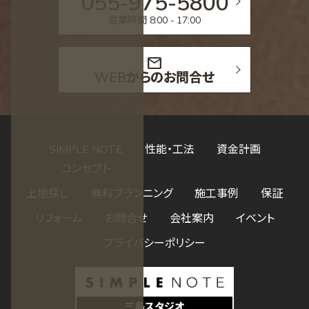
055-975-5800
営業時間 8:00 - 17:00
mail
WEBからのお問合せ
SIMPLE NOTE
性能・工法
資金計画
コンセプト
土地探し
無料プランニング
施工事例
保証
リフォーム
お問合せ
会社案内
イベント
プライバシーポリシー
三島スタジオ