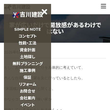
吉川建設
吉川建設
家が広いだけで開放感があるわけで
SIMPLE NOTE
はない
コンセプト
性能・工法
資金計画
2026年6月25日
土地探し
無料プランニング
もし、あなたが家づくりを具体的に考えていて、
施工事例
保証
色んな住宅会社に家を見に行っているとしたら、
リフォーム
“床面積23坪弱の家”と聞くと、
お問合せ
会社案内
かなりコンパクトで狭い家を
イベント
想像してしまうかもしれません・・