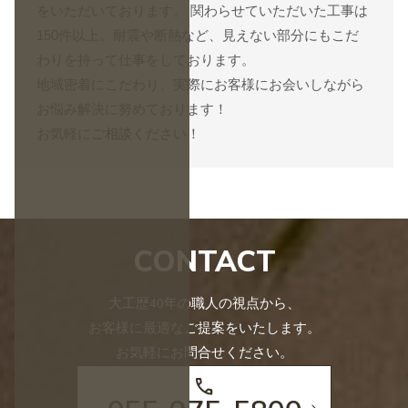
をいただいております。 関わらせていただいた工事は
150件以上。耐震や断熱など、見えない部分にもこだ
わりを持って仕事をしております。
地域密着にこだわり、実際にお客様にお会いしながら
お悩み解決に努めております！
お気軽に
ご相談
ください！
CONTACT
大工歴40年の職人の視点から、
お客様に最適なご提案をいたします。
お気軽にお問合せください。
call