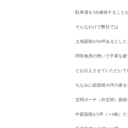
駐車場を3台確保すること
そんなわけで弊社では
土地面積が60坪あるとした
問答無用の勢いで平屋を建
とお伝えさせていただいて
ちなみに総面積36坪の家
玄関ポーチ（外玄関）面積
中庭面積が3坪（＝6帖）