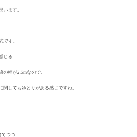
思います。
算式です。
感じる
の幅が2.5mなので、
に関してもゆとりがある感じですね。
建てつつ