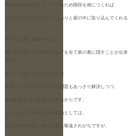
階段は吹き抜けとなっているため階段を南につくれば
それだけで自然と光をたっぷりと家の中に取り込んでくれる
から。
水回りは南に配置すれば
統一性のない窓や換気扇などを全て家の裏に隠すことが出来
るから。
また、中庭がある場合などは
中庭から光を入れれば採光問題もあっさり解決しつつ、
洗濯動線までも抜群に出来るからです。
そんなわけで今回の話の結論としては、
北向きの土地は一般的に最も敬遠されがちですが、