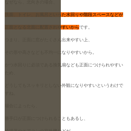
なぜなら、北向きの場合、
洗面、トイレ、お風呂といった水回りや階段スペースなどが
正面となる北面に配置されやすいから
です。
つまり、正面に窓がたくさん出来やすい上、
その形や高さなども不均一になりやすいから。
かつ水回りに必須である換気扇なども正面につけられやすい
ため、
どうしてもスッキリとしない外観になりやすいというわけで
すね。
場合によったら、
勝手口が正面につけられることもあるし、