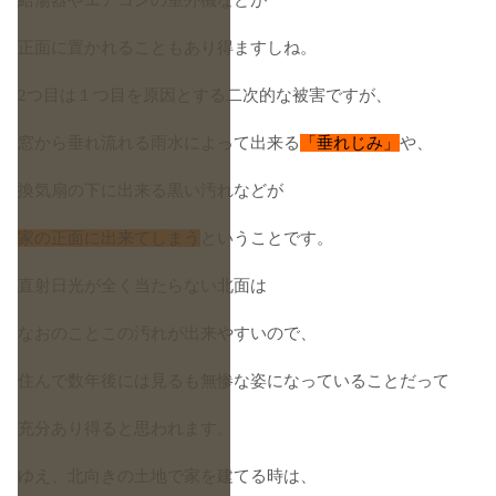
給湯器やエアコンの室外機などが
正面に置かれることもあり得ますしね。
2つ目は１つ目を原因とする二次的な被害ですが、
窓から垂れ流れる雨水によって出来る
「垂れじみ」
や、
換気扇の下に出来る黒い汚れなどが
家の正面に出来てしまう
ということです。
直射日光が全く当たらない北面は
なおのことこの汚れが出来やすいので、
住んで数年後には見るも無惨な姿になっていることだって
充分あり得ると思われます。
ゆえ、北向きの土地で家を建てる時は、