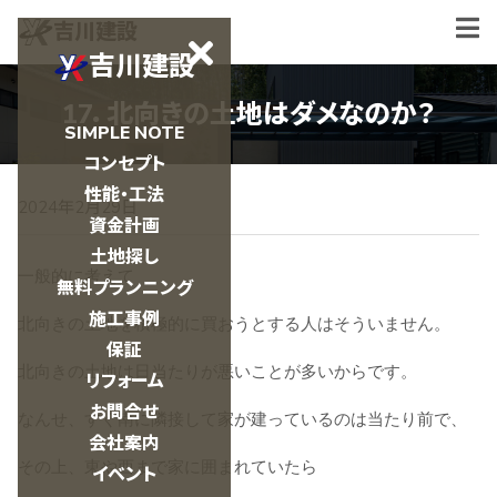
吉川建設
吉川建設
17．北向きの土地はダメなのか？
SIMPLE NOTE
コンセプト
性能・工法
2024年2月29日
資金計画
土地探し
一般的に考えて
無料プランニング
施工事例
北向きの土地を積極的に買おうとする人はそういません。
保証
北向きの土地は日当たりが悪いことが多いからです。
リフォーム
お問合せ
なんせ、すぐ南に隣接して家が建っているのは当たり前で、
会社案内
その上、東や西まで家に囲まれていたら
イベント