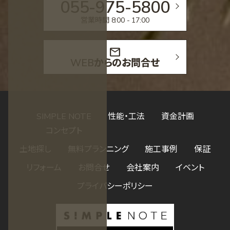
055-975-5800
営業時間 8:00 - 17:00
mail
WEBからのお問合せ
SIMPLE NOTE
性能・工法
資金計画
コンセプト
土地探し
無料プランニング
施工事例
保証
リフォーム
お問合せ
会社案内
イベント
プライバシーポリシー