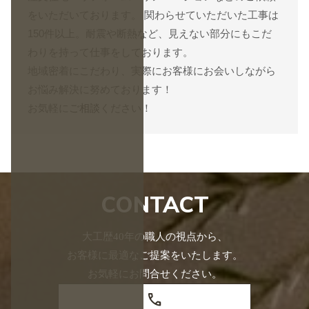
をいただいております。 関わらせていただいた工事は
150件以上。耐震や断熱など、見えない部分にもこだ
わりを持って仕事をしております。
地域密着にこだわり、実際にお客様にお会いしながら
お悩み解決に努めております！
お気軽に
ご相談
ください！
CONTACT
大工歴40年の職人の視点から、
お客様に最適なご提案をいたします。
お気軽にお問合せください。
call