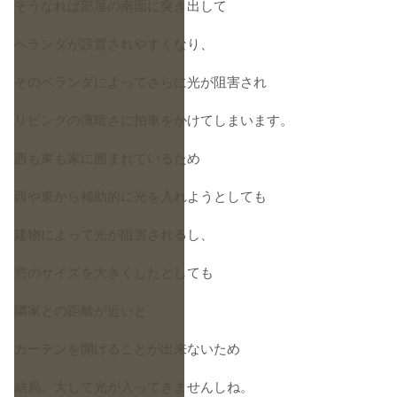
そうなれば部屋の南面に突き出して
ベランダが設置されやすくなり、
そのベランダによってさらに光が阻害され
リビングの薄暗さに拍車をかけてしまいます。
西も東も家に囲まれているため
西や東から補助的に光を入れようとしても
建物によって光が阻害されるし、
窓のサイズを大きくしたとしても
隣家との距離が近いと
カーテンを開けることが出来ないため
結局、大して光が入ってきませんしね。