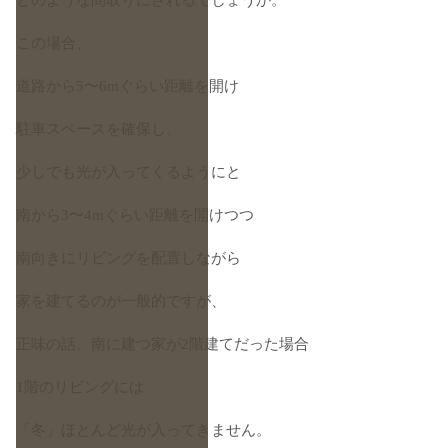
この場合、
道路から5〜6mぐらい距離を開け
駐車スペースを確保し、
少しでも光が入ってくるようにと
南から3〜4mぐらい距離を開けつつ
南向きにリビングを配置しながら
家を建てるのが一般的ですが、
正味の話、南に建つ家が2階建てだった場合
1階のリビングには
「冬」ほとんど光が入ってきません。