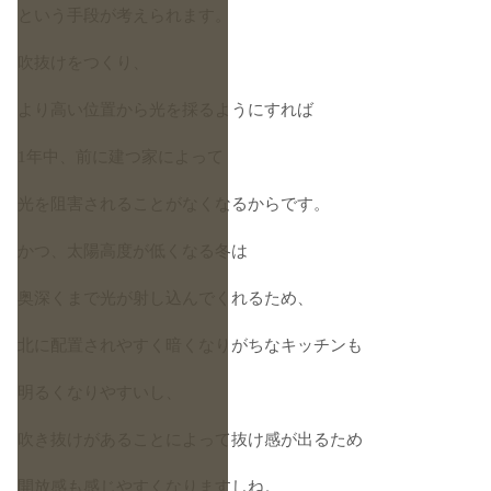
という手段が考えられます。
吹抜けをつくり、
より高い位置から光を採るようにすれば
1年中、前に建つ家によって
光を阻害されることがなくなるからです。
かつ、太陽高度が低くなる冬は
奥深くまで光が射し込んでくれるため、
北に配置されやすく暗くなりがちなキッチンも
明るくなりやすいし、
吹き抜けがあることによって抜け感が出るため
開放感も感じやすくなりますしね。