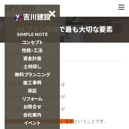
吉川建設
吉川建設
44.プラン作成で最も大切な要素
SIMPLE NOTE
コンセプト
性能・工法
2024年6月10日
資金計画
土地探し
プランをつくるにあたり
無料プランニング
施工事例
お施主様の要望が大切なことは
保証
もはや言うまでもありませんが、
リフォーム
お問合せ
それと肩を並べて大切なことが
会社案内
土地の周辺環境がどうなっているか
ということです。
イベント