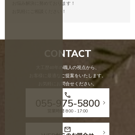
お悩み解決に努めております！
お気軽に
ご相談
ください！
CONTACT
大工歴40年の職人の視点から、
お客様に最適なご提案をいたします。
お気軽にお問合せください。
call
055-975-5800
営業時間 8:00 - 17:00
mail