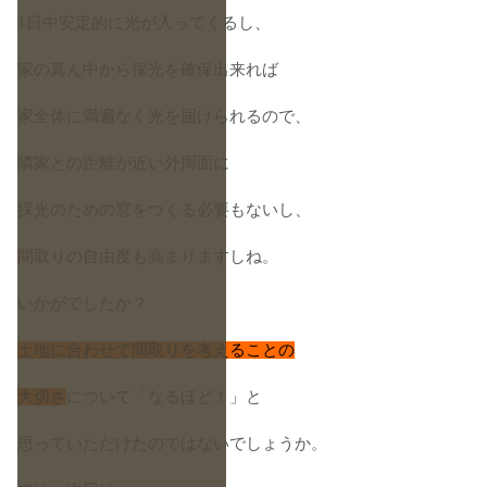
1日中安定的に光が入ってくるし、
家の真ん中から採光を確保出来れば
家全体に満遍なく光を届けられるので、
隣家との距離が近い外周面に
採光のための窓をつくる必要もないし、
間取りの自由度も高まりますしね。
いかがでしたか？
土地に合わせて間取りを考えることの
大切さ
について「なるほど！」と
思っていただけたのではないでしょうか。