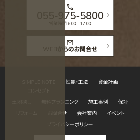
call
055-975-5800
営業時間 8:00 - 17:00
mail
WEBからのお問合せ
SIMPLE NOTE
性能・工法
資金計画
コンセプト
土地探し
無料プランニング
施工事例
保証
リフォーム
お問合せ
会社案内
イベント
プライバシーポリシー