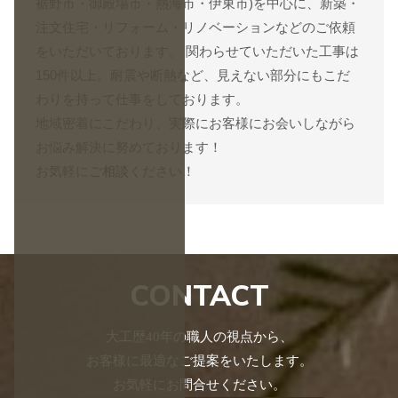
裾野市・御殿場市・熱海市・伊東市)を中心に、新築・
注文住宅・リフォーム・リノベーションなどのご依頼
をいただいております。 関わらせていただいた工事は
150件以上。耐震や断熱など、見えない部分にもこだ
わりを持って仕事をしております。
地域密着にこだわり、実際にお客様にお会いしながら
お悩み解決に努めております！
お気軽に
ご相談
ください！
CONTACT
大工歴40年の職人の視点から、
お客様に最適なご提案をいたします。
お気軽にお問合せください。