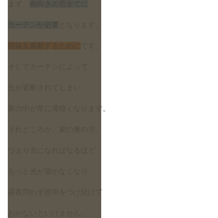
まず、
南向きの窓全てに
カーテンが必要
となります。
視線を遮断するために
です。
そしてカーテンによって
光が遮断されてしまい
家の中が常に薄暗くなります。
それどころか、家の奥の方、
つまり北になればなるほど
もっと光が届かなくなり、
昼夜問わず照明をつけ続けて
おかないといけません。