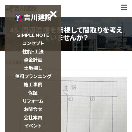
吉川建設
吉川建設
45．周辺環境を無視して間取りを考え
SIMPLE NOTE
ていませんか？
コンセプト
性能・工法
資金計画
2024年6月13日
土地探し
無料プランニング
施工事例
保証
リフォーム
お問合せ
会社案内
イベント