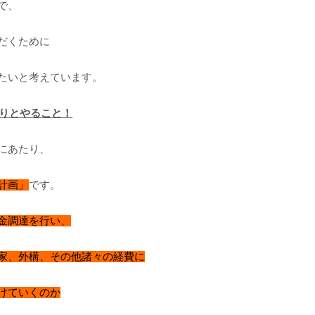
で、
だくために
たいと考えています。
りとやること！
にあたり、
計画」
です。
金調達を行い、
家、外構、その他諸々の経費に
けていくのか