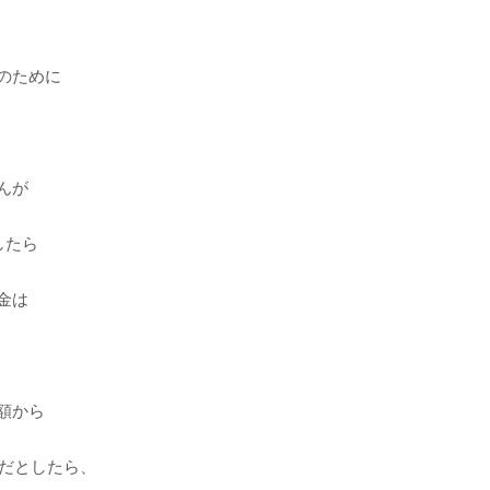
のために
、
んが
したら
金は
、
額から
円だとしたら、