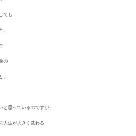
しても
と。
で
金の
と。
いと思っているのですが、
の人生が大きく変わる