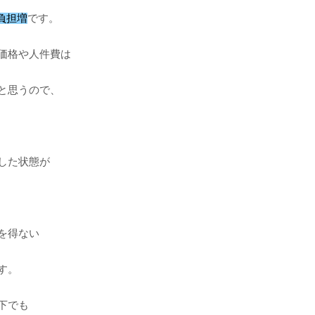
負担増
です。
価格や人件費は
と思うので、
した状態が
を得ない
す。
下でも