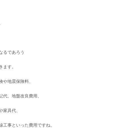
。
なるであろう
きます。
険や地震保険料、
記代、地盤改良費用、
や家具代、
線工事といった費用ですね。