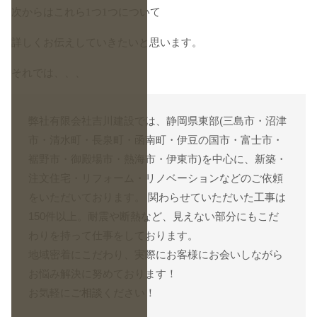
次からはこれら1つ1つについて
詳しくお伝えしていきたいと思います。
それでは、、、
弊社有限会社吉川建設では、静岡県東部(三島市・沼津
市・清水町・長泉町・函南町・伊豆の国市・富士市・
裾野市・御殿場市・熱海市・伊東市)を中心に、新築・
注文住宅・リフォーム・リノベーションなどのご依頼
をいただいております。 関わらせていただいた工事は
150件以上。耐震や断熱など、見えない部分にもこだ
わりを持って仕事をしております。
地域密着にこだわり、実際にお客様にお会いしながら
お悩み解決に努めております！
お気軽に
ご相談
ください！