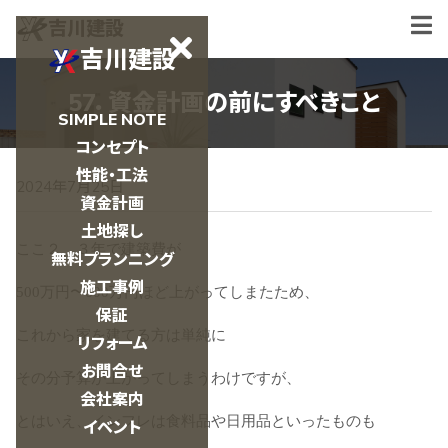
吉川建設
吉川建設
57．資金計画の前にすべきこと
SIMPLE NOTE
コンセプト
性能・工法
2024年7月25日
資金計画
土地探し
ここ２、３年で建築費が
無料プランニング
施工事例
500万円〜600万円ほど上がってしまたため、
保証
これから家を建てる方は単純に
リフォーム
お問合せ
その分予算が上がってしまうわけですが、
会社案内
とはいえ、インフレは食料品や日用品といったものも
イベント