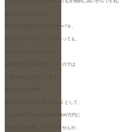
1％前後の住宅ローン金利よりも圧倒的に高いからですね。
過去のデータをもとに
平均的に見積もると年率6％〜7％、
弱気にその半分として見積もっても、
年率3％ぐらいの割合では
毎年平均でお金が増えていくのでは
と個人的には考えています。
仮に、今後40年間
毎月5万円ずっと貯蓄していくとして、
これが銀行であれば元本の2400万円に
毛が生えた程度にしかなりませんが、