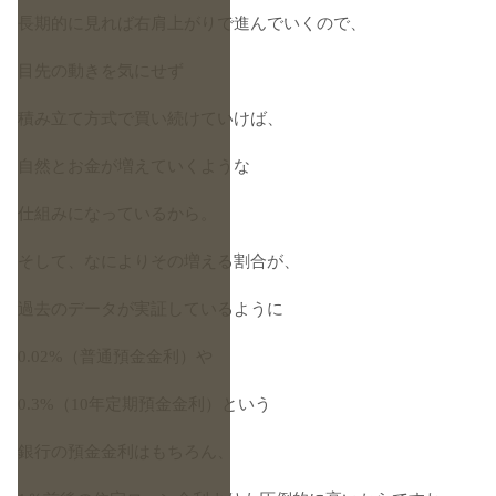
長期的に見れば右肩上がりで進んでいくので、
目先の動きを気にせず
積み立て方式で買い続けていけば、
自然とお金が増えていくような
仕組みになっているから。
そして、なによりその増える割合が、
過去のデータが実証しているように
0.02%（普通預金金利）や
0.3%（10年定期預金金利）という
銀行の預金金利はもちろん、