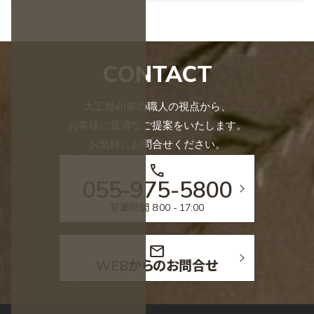
CONTACT
大工歴40年の職人の視点から、
お客様に最適なご提案をいたします。
お気軽にお問合せください。
call
055-975-5800
営業時間 8:00 - 17:00
mail
WEBからのお問合せ