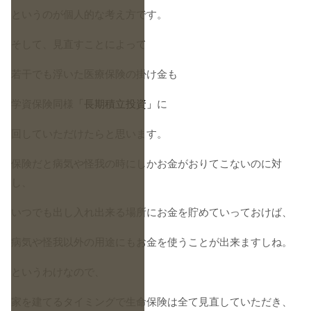
というのが個人的な考え方です。
そして、見直すことによって
若干でも浮いた医療保険の掛け金も
学資保険同様
「長期積立投資」
に
回していただけたらと思います。
保険だと病気や怪我の時にしかお金がおりてこないのに対
し、
いつでも出し入れ出来る場所にお金を貯めていっておけば、
病気や怪我以外の用途にもお金を使うことが出来ますしね。
というわけなので、
家を建てるタイミングで生命保険は全て見直していただき、