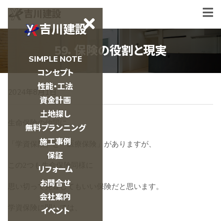
吉川建設
吉川建設
59．保険の役割と現実
SIMPLE NOTE
コンセプト
性能・工法
2024年8月1日
資金計画
土地探し
生命保険の仲間に
無料プランニング
施工事例
「学資保険」と「医療保険」がありますが、
保証
この2つも生命保険同様に
リフォーム
お問合せ
思い切って見直してもいい保険だと思います。
会社案内
学資保険に関しては、
イベント