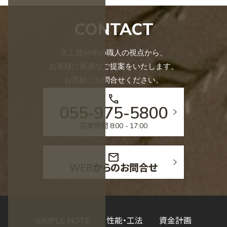
CONTACT
大工歴40年の職人の視点から、
お客様に最適なご提案をいたします。
お気軽にお問合せください。
call
055-975-5800
営業時間 8:00 - 17:00
mail
WEBからのお問合せ
SIMPLE NOTE
性能・工法
資金計画