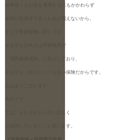
20年近くもお金を運用するにもかかわらず
金利が低過ぎて全くお金が増えないから。
そして医療保険に関しては、
そもそも日本人は問答無用で
「国民健康保険」に加入しており、
そもそもこれがとっても良い保険だからです。
おはようございます。
吉川です。
では、それぞれもう少し詳しく
ご説明していきたいと思います。
学資保険＜長期積立投資