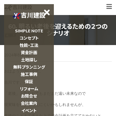
吉川建設
吉川建設
60．明るい老後を迎えるための２つの
SIMPLE NOTE
シナリオ
コンセプト
性能・工法
資金計画
2024年8月5日
土地探し
無料プランニング
おはようございます。
施工事例
保証
吉川です。
リフォーム
「老後」と言われてもまだまだ遠い未来なので
お問合せ
会社案内
現実味を帯びて考えにくいかもしれませんが、
イベント
老後のことまで考えた上で資金計画を立てておかないと