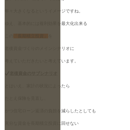
年々大きくなるというイメージですね。
ゆえ、基本的には複利効果を最大化出来る
この
「長期積立投資」
を
老後資金づくりのメインシナリオに
考えていただきたいと考えています。
老後資金のサブシナリオ
とはいえ、家計の状況によったら
たとえ保険を見直し、
かつ住宅ローン返済の負担を減らしたとしても
充分な資金を長期積立投資に回せない