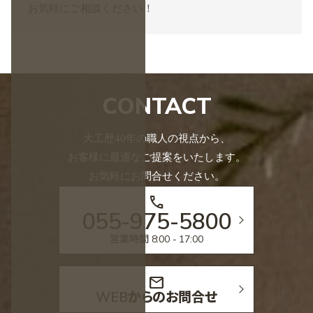
お気軽に
ご相談
ください！
CONTACT
大工歴40年の職人の視点から、
お客様に最適なご提案をいたします。
お気軽にお問合せください。
call
055-975-5800
営業時間 8:00 - 17:00
mail
WEBからのお問合せ