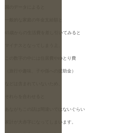
国のデータによると
一般的な家庭の年金支給額と
65歳からの生活費を差し引いてみると
マイナスとなってしまう上、
この数字の中には住居費やゆとり費
（旅行や趣味、子や孫への援助金）
などは含まれていないため、
それらを合わせると
あながちこの話は間違いではないぐらい
家計が大赤字になってしまいます。