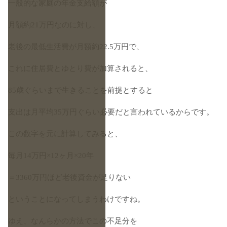
一般的な家庭の年金支給額が
月額約21万円なのに対し、
老後の最低生活費が月額約22.5万円で、
これに住居費とゆとり費が加算されると、
85歳ぐらいまで生きることを前提とすると
支出は月平均35万円ぐらい必要だと言われているからです。
この数字を元に計算してみると、
毎月14万円×12ヶ月×20年
＝3360万円ほど老後資金が足りない
ということになってしまうわけですね。
ゆえ、なんらかの方法でこの不足分を