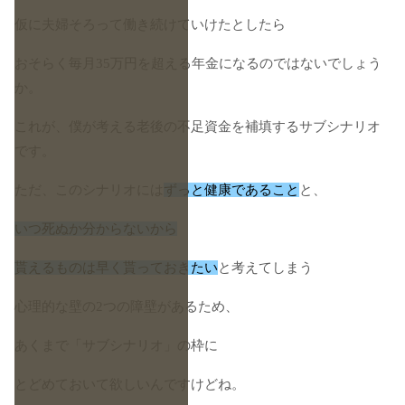
仮に夫婦そろって働き続けていけたとしたら
おそらく毎月35万円を超える年金になるのではないでしょう
か。
これが、僕が考える老後の不足資金を補填するサブシナリオ
です。
ただ、このシナリオには
ずっと健康であること
と、
いつ死ぬか分からないから
貰えるものは早く貰っておきたい
と考えてしまう
心理的な壁の2つの障壁があるため、
あくまで「サブシナリオ」の枠に
とどめておいて欲しいんですけどね。