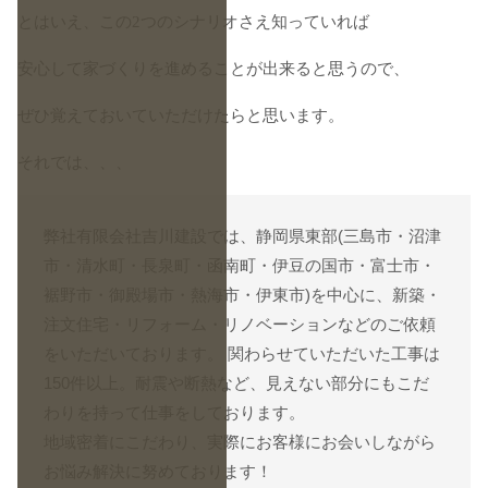
とはいえ、この2つのシナリオさえ知っていれば
安心して家づくりを進めることが出来ると思うので、
ぜひ覚えておいていただけたらと思います。
それでは、、、
弊社有限会社吉川建設では、静岡県東部(三島市・沼津
市・清水町・長泉町・函南町・伊豆の国市・富士市・
裾野市・御殿場市・熱海市・伊東市)を中心に、新築・
注文住宅・リフォーム・リノベーションなどのご依頼
をいただいております。 関わらせていただいた工事は
150件以上。耐震や断熱など、見えない部分にもこだ
わりを持って仕事をしております。
地域密着にこだわり、実際にお客様にお会いしながら
お悩み解決に努めております！