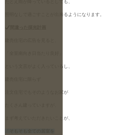
たとえ雨が降っているとしても、
照明なしで過ごすことが出来るようになります。
間違った採光計画
建売住宅の広告を見ると、
「全室南向き日当たり良好」
という文言がよく入っているし、
建売住宅に限らず
注文住宅でもそのようなお家が
たくさん建っていますが、
まず考えていただきたいことが、
「そもそも全ての居室を