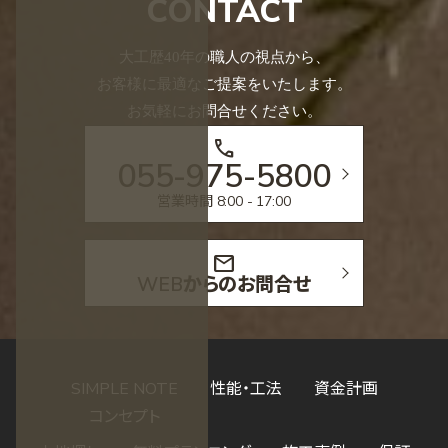
CONTACT
大工歴40年の職人の視点から、
お客様に最適なご提案をいたします。
お気軽にお問合せください。
call
055-975-5800
営業時間 8:00 - 17:00
mail
WEBからのお問合せ
SIMPLE NOTE
性能・工法
資金計画
コンセプト