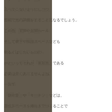
入ってこないようにしつつ、
照明で光の調整をすることになるでしょう。
この他、玄関や玄関ホール、
そして廊下や階段スペースなども
明るくはしたいものの、
かといってそれが「直射光」である
必要は全くありませんよね。
一方で
「脱衣室」や「キッチン」などは、
居住スペースを南向きでつくることで