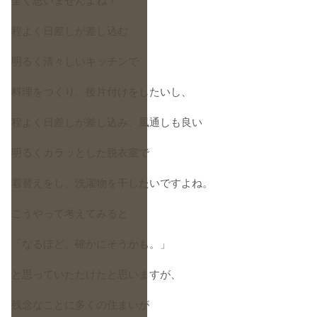
全く思いませんよね？
程よく日差しが差し込む
明るく清々しいキッチンで
料理をつくり、後片付けをしたいし、
程よく日差しが差し込み、風通しも良い
明るくカラッとした脱衣室で
着替えをし、洗濯物を干したいですよね。
こうやって考えてみると
「なるほど。確かにそうかも。」
と思っていただけたと思いますが、
残念なことに多くの住まいが