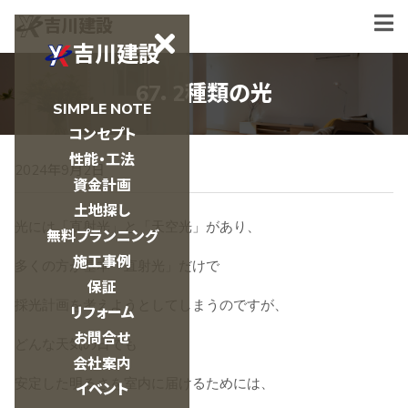
吉川建設
吉川建設
67．2種類の光
SIMPLE NOTE
コンセプト
性能・工法
2024年9月2日
資金計画
土地探し
光には「直射光」と「天空光」があり、
無料プランニング
施工事例
多くの方が基本「直射光」だけで
保証
採光計画を考えようとしてしまうのですが、
リフォーム
お問合せ
どんな天気の日でも
会社案内
安定した明るさを室内に届けるためには、
イベント