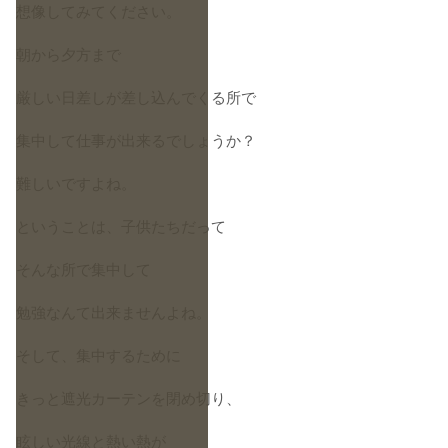
想像してみてください。
朝から夕方まで
厳しい日差しが差し込んでくる所で
集中して仕事が出来るでしょうか？
難しいですよね。
ということは、子供たちだって
そんな所で集中して
勉強なんて出来ませんよね。
そして、集中するために
きっと遮光カーテンを閉め切り、
眩しい光線と熱い熱が