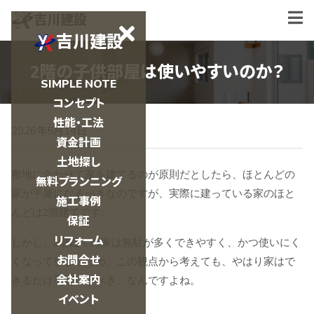
吉川建設
吉川建設
2階の子供部屋は使いやすいのか？
SIMPLE NOTE
コンセプト
性能・工法
2026年5月14日
資金計画
土地探し
敷地に合わせて家を建てるのが原則だとしたら、ほとんどの
無料プランニング
家が平屋になるべきなのですが、実際に建っている家のほと
施工事例
んどは2階建てです。
保証
リフォーム
しかし、2階建ての家は無駄が多くできやすく、かつ使いにく
お問合せ
くなってしまうため、この観点から考えても、やはり家はで
会社案内
きるだけ平屋にすべき、なんですよね。
イベント