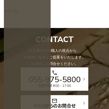
それでは、、、
CONTACT
大工歴40年の職人の視点から、
お客様に最適なご提案をいたします。
お気軽にお問合せください。
call
055-975-5800
営業時間 8:00 - 17:00
mail
WEBからのお問合せ