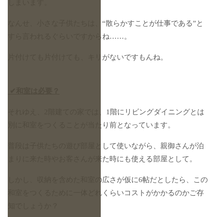
しまいます。
なんせ、小さな子供たちは、“散らかすことが仕事である”と
すら言われるぐらいですからね……。
片付けても片付けても、キリがないですもんね。
✔和室は必要？
それゆえ、2階建ての家では、1階にリビングダイニングとは
別に和室をつくることが当たり前となっています。
普段は子供たちの遊び部屋として使いながら、親御さんが泊
まりに来た時やお客さんが来た時にも使える部屋として。
しかし、収納を含めた和室の広さが仮に6帖だとしたら、この
和室をつくるために一体どれくらいコストがかかるのかご存
知でしょうか？